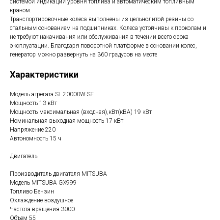
системой индикации уровня топлива и автоматическим топливным
краном.
Транспортировочные колеса выполнены из цельнолитой резины со
стальным основанием на подшипниках. Колеса устойчивы к проколам и
не требуют накачивания или обслуживания в течении всего срока
эксплуатации. Благодаря поворотной платформе в основании колес,
генератор можно развернуть на 360 градусов на месте
Характеристики
Модель агрегата SL 20000W-SE
Мощность 13 кВт
Мощность максимальная (входная),кВт(кВА) 19 кВт
Номинальная выходная мощность 17 кВт
Напряжение 220
Автономность 15 ч
Двигатель
Производитель двигателя MITSUBA
Модель MITSUBA GX999
Топливо Бензин
Охлаждение воздушное
Частота вращения 3000
Объем 55