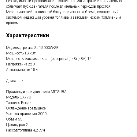
необходимости прокачивания топливной магистрали и значительно
облегчает пуск двигателя после длительных периодов простоя.
Металлический топливный бак увеличенного объема, оснащенный
системой индикации уровня топлива и автоматическим топливным
краном.
Характеристики
Модель агрегата SL 15000W-SE
Мощность 13 кВт
Мощность максимальная (резервная),кВт(кВА) 14
Напряжение 220
Автономность 15 ч
Двигатель
Производитель двигателя MITSUBA
Модель GX770
Топливо Бензин
Охлаждение воздушное
Частота вращения 3000
Объем 55
Цилиндров 2
Расход топлива 4,2 л/ч